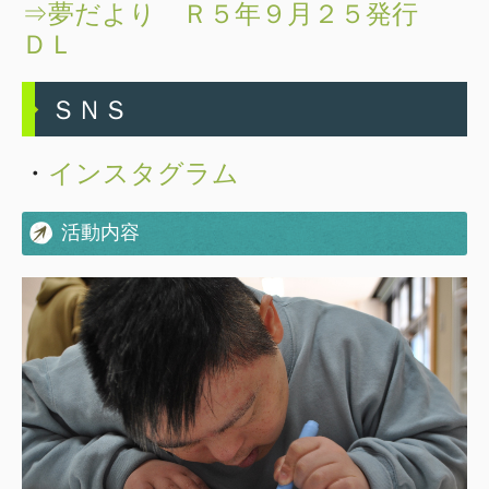
⇒夢だより Ｒ５年９月２５発行
サンポート
ＤＬ
つばき荘
ＳＮＳ
障害者相談支援センター
気仙沼障害者生活支援センター
・
インスタグラム
就業・生活支援センター「かなえ」
活動内容
南三陸相談支援センター