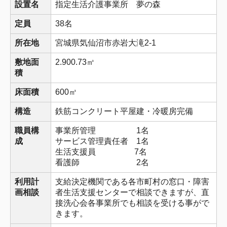
設置名
指定生活介護事業所 夢の森
定員
38名
所在地
宮城県気仙沼市赤岩大滝2-1
敷地面
2.900.73㎥
積
床面積
600㎥
構造
鉄筋コンクリート平屋建・冷暖房完備
職員構
事業所管理 1名
成
サービス管理責任者 1名
生活支援員 7名
看護師 2名
利用計
支給決定機関である各市町村の窓口・障害
画相談
者生活支援センターで相談できますが、直
接洗心会各事業所でも相談を受ける事がで
きます。