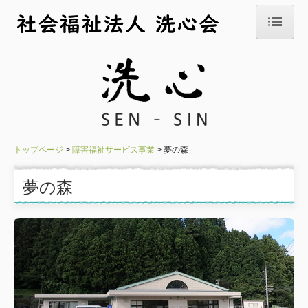
トップページ
事業所紹介
法人概要
情報公開
トップページ
障害福祉サービス事業
夢の森
採用情報
夢の森
職員紹介
お問合せ
障害者支援施設
高松園