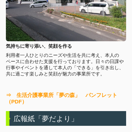
第二高松園
障害福祉サービス事業
夢の森
気持ちに寄り添い、笑顔を作る
のぞみ福祉作業所
利用者一人ひとりのニーズや生活を共に考え、本人の
ワークショップひまわり
ペースに合わせた支援を行っております。日々の日課や
行事やイベントを通して本人の「できる」を引き出し、
ワークショップふれあい
共に過ごす楽しみと笑顔が魅力の事業所です。
グループホーム
⇒ 生活介護事業所「夢の森」 パンフレット
白浜荘
（PDF）
宿浦荘
広報紙「夢だより」
しゃくなげ