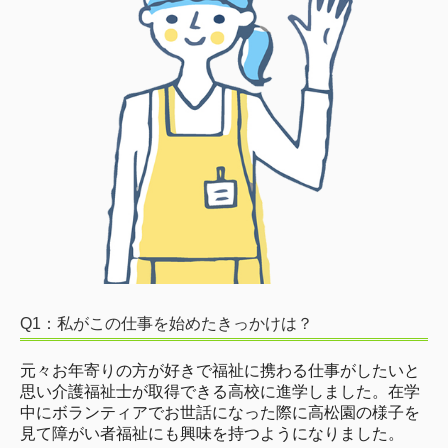
第二高松園
障害福祉サービス事業
夢の森
のぞみ福祉作業所
ワークショップひまわり
ワークショップふれあい
グループホーム
Q1：私がこの仕事を始めたきっかけは？
白浜荘
元々お年寄りの方が好きで福祉に携わる仕事がしたいと
宿浦荘
思い介護福祉士が取得できる高校に進学しました。在学
中にボランティアでお世話になった際に高松園の様子を
しゃくなげ
見て障がい者福祉にも興味を持つようになりました。