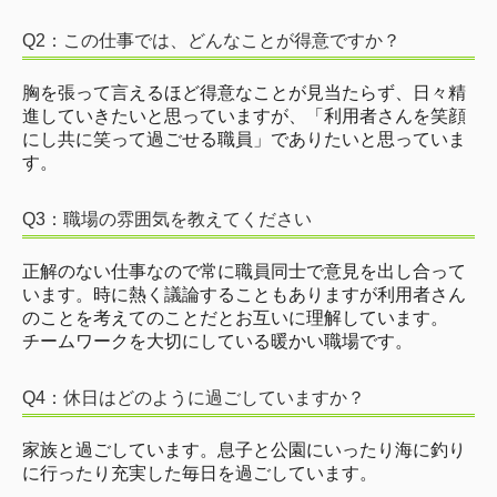
サンポート
Q2：この仕事では、どんなことが得意ですか？
つばき荘
胸を張って言えるほど得意なことが見当たらず、日々精
障害者相談支援センター
進していきたいと思っていますが、「利用者さんを笑顔
にし共に笑って過ごせる職員」でありたいと思っていま
気仙沼障害者生活支援センター
す。
就業・生活支援センター「かなえ」
Q3：職場の雰囲気を教えてください
南三陸相談支援センター
正解のない仕事なので常に職員同士で意見を出し合って
います。時に熱く議論することもありますが利用者さん
のことを考えてのことだとお互いに理解しています。
チームワークを大切にしている暖かい職場です。
Q4：休日はどのように過ごしていますか？
家族と過ごしています。息子と公園にいったり海に釣り
に行ったり充実した毎日を過ごしています。